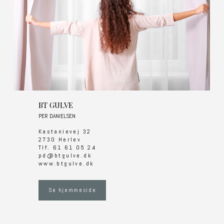
BT GULVE
PER DANIELSEN
Kastanievej 32
2730 Herlev
Tlf. 61 61 05 24
​pd@btgulve.dk
www.btgulve.dk
Se hjemmeside